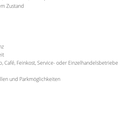
tem Zustand
nz
it
p, Café, Feinkost, Service- oder Einzelhandelsbetriebe
llen und Parkmöglichkeiten